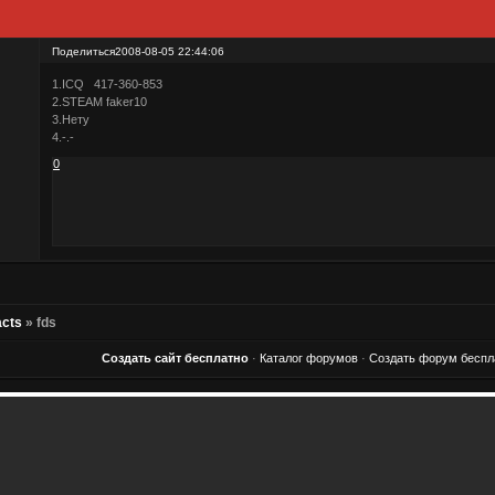
Поделиться
2008-08-05 22:44:06
1.ICQ 417-360-853
2.STEAM faker10
3.Нету
4.-.-
0
acts
»
fds
Создать сайт бесплатно
·
Каталог форумов
·
Создать форум беспл