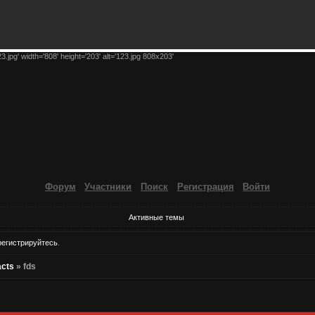
23.jpg' width='808' height='203' alt='123.jpg 808x203'
Форум
Участники
Поиск
Регистрация
Войти
Активные темы
регистрируйтесь
.
acts
»
fds