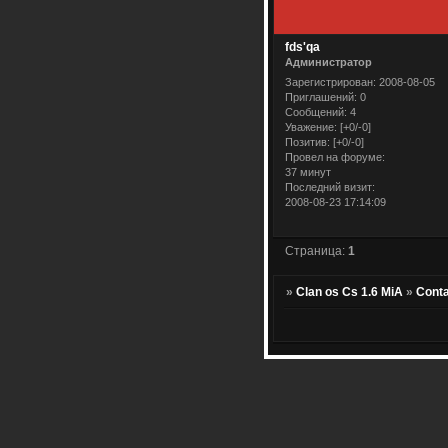
fds'qa
Администратор
Зарегистрирован
: 2008-08-05
Приглашений:
0
Сообщений:
4
Уважение:
[+0/-0]
Позитив:
[+0/-0]
Провел на форуме:
37 минут
Последний визит:
2008-08-23 17:14:09
Страница:
1
»
Clan os Cs 1.6 MiA
»
Cont