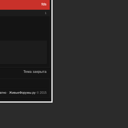
fds
1
Тема закрыта
атно
·
ЖивыеФорумы.ру
© 2015