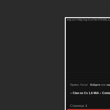
img src='http://up.li.ru/?id=376396;1
Привет, Гость!
Войдите
или
за
»
Clan os Cs 1.6 MiA
»
Cont
Страница:
1